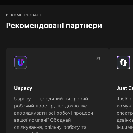
РЕКОМЕНДОВАНЕ
Рекомендовані партнери
Uspacy
Just Ca
Uspacy — це єдиний цифровий
JustCa
робочий простір, що дозволяє
комуні
впорядкувати всі робочі процеси
спектр
вашої компанії Об’єднай
дзвінк
спілкування, спільну роботу та
іншими