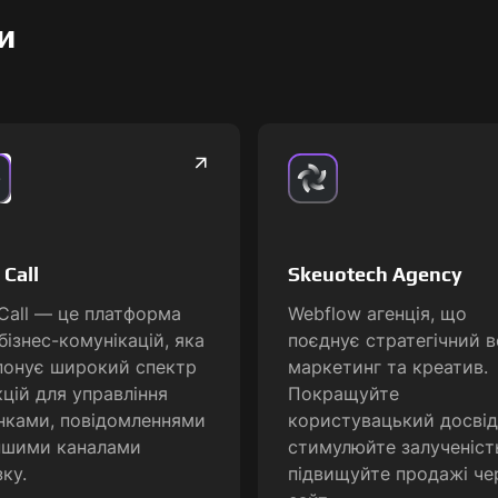
и
 Call
Skeuotech Agency
Call — це платформа
Webflow агенція, що
бізнес-комунікацій, яка
поєднує стратегічний в
понує широкий спектр
маркетинг та креатив.
цій для управління
Покращуйте
нками, повідомленнями
користувацький досвід
іншими каналами
стимулюйте залученіст
зку.
підвищуйте продажі че