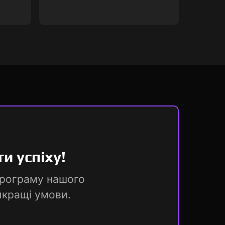
и успіху!
 програму нашого
йкращі умови.