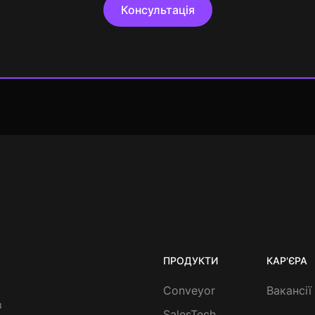
Консультація
ПРОДУКТИ
КАР'ЄРА
Conveyor
Вакансії
з
SalesTech