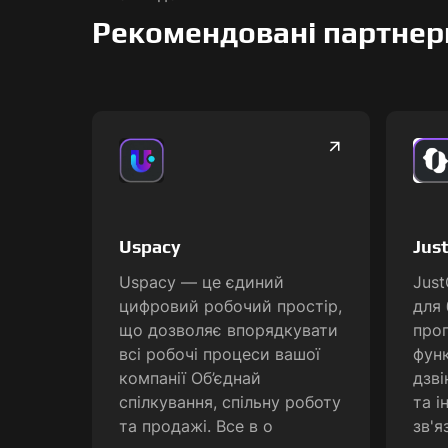
Рекомендовані партнер
Uspacy
Just
Uspacy — це єдиний
Just
цифровий робочий простір,
для 
що дозволяє впорядкувати
про
всі робочі процеси вашої
функ
компанії Об’єднай
дзві
спілкування, спільну роботу
та 
та продажі. Все в о
зв'я