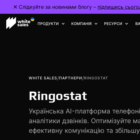
Слідкуйте за новинами блогу –
підпишись сьогод
ПРОДУКТИ
КОМПАНІЯ
РЕСУРСИ
ВА
/
/
WHITE SALES
ПАРТНЕРИ
RINGOSTAT
Ringostat
Українська AI-платформа телефонії
аналітики дзвінків. Оптимізуйте м
ефективну комунікацію та збільшу